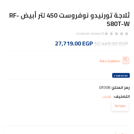
ثلاجة تورنيدو نوفروست 450 لتر أبيض RF-
580T-W
customer reviews)
0
(
السعر
السعر
27,719.00
EGP
32,449.00
EGP
الأصلي
الحالي
هو:
هو:
Ask a Question
27,719.00 EGP.
32,449.00 EGP.
COMPARE
رمز المنتج:
GR308
التصنيف:
ثلاجات
Tornado