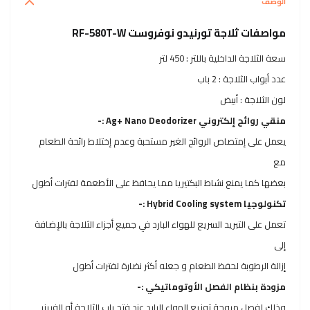
الوصف
مواصفات ثلاجة تورنيدو نوفروست RF-580T-W
سعة الثلاجة الداخلية باللتر : 450 لتر
عدد أبواب الثلاجة : 2 باب
لون الثلاجة : أبيض
منقي روائح إلكتروني Ag+ Nano Deodorizer :-
يعمل على إمتصاص الروائح الغير مستحبة وعدم إختلاط رائحة الطعام
مع
بعضها كما يمنع نشاط البكتيريا مما يحافظ على الأطعمة لفترات أطول
تكنولوجيا Hybrid Cooling system :-
تعمل على التبريد السريع للهواء البارد في جميع أجزاء الثلاجة بالإضافة
إلى
إزالة الرطوبة لحفظ الطعام و جعله أكثر نضارة لفترات أطول
مزودة بنظام الفصل الأوتوماتيكي :-
وذلك لفصل مروحة توزيع الهواء البارد عند فتح باب الثلاجة أو الفريزر