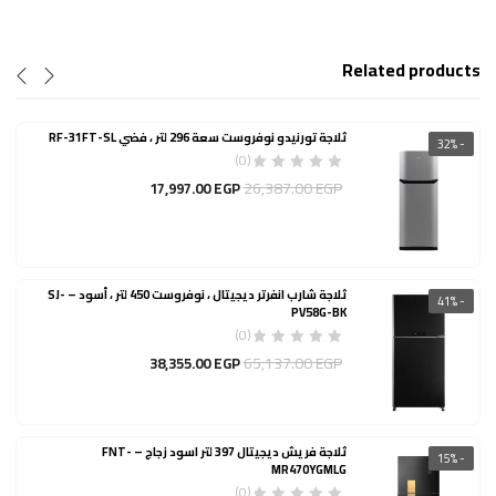
Related products
ثلاجة تورنيدو نوفروست سعة 296 لتر ، فضي RF-31FT-SL
- 32%
(0)
السعر
السعر
26,387.00
EGP
17,997.00
EGP
الأصلي
الحالي
هو:
هو:
17,997.00 EGP.
26,387.00 EGP.
ثلاجة شارب انفرتر ديجيتال ، نوفروست 450 لتر ، أسود – SJ-
- 41%
PV58G-BK
(0)
السعر
السعر
65,137.00
EGP
38,355.00
EGP
الأصلي
الحالي
هو:
هو:
38,355.00 EGP.
65,137.00 EGP.
ثلاجة فريش ديجيتال 397 لتر اسود زجاج – FNT-
- 15%
MR470YGMLG
(0)