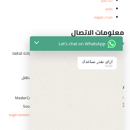
ديب فريزر
رفايع
مبردات وتهويه
معلومات الاتصال
عناوين الفروع
Let's chat on WhatsApp
المقطم الهضبه الوسطي الحي التاني شارع مدرسه الواحه قطعه
رقم ٣٢٦٢
ازاى نقدر نساعدك
16:42
١٤ شارع السيد الببلاوي ارض شريف عابدين
١ شارع احمد عرابي الوسطي بني سويف بجوار حديقه الطفل
تواصل مع الفارس
Whatsapp
Icon-phone
Facebook
حقوق النشر © elfaresstore 2023 . صمم بواسطة
target marketing agency
سياسة الاستبدال و الاسترجاع