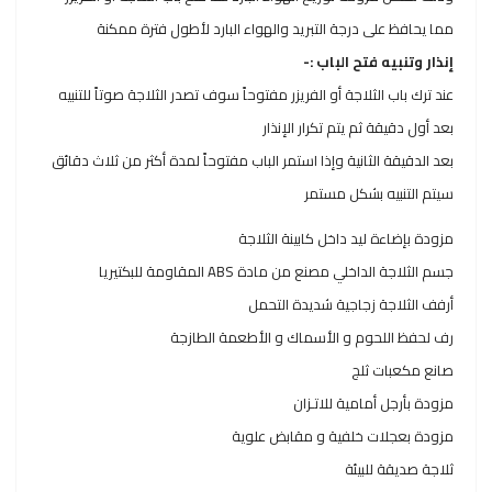
مما يحافظ على درجة التبريد والهواء البارد لأطول فترة ممكنة
إنذار وتنبيه فتح الباب :-
عند ترك باب الثلاجة أو الفريزر مفتوحاً سوف تصدر الثلاجة صوتاً للتنبيه
بعد أول دقيقة ثم يتم تكرار الإنذار
بعد الدقيقة الثانية وإذا استمر الباب مفتوحاً لمدة أكثر من ثلاث دقائق
سيتم التنبيه بشكل مستمر
مزودة بإضاءة ليد داخل كابينة الثلاجة
جسم الثلاجة الداخلي مصنع ﻣﻦ ﻣﺎدة ABS المقاومة للبكتيريا
أرفف الثلاجة زجاجية شديدة التحمل
رف لحفظ اللحوم و الأسماك و الأطعمة الطازجة
ﺻﺎﻧﻊ ﻣﻜﻌﺒﺎت ثلج
مزودة بأرجل أمامية للاتـزان
مزودة بعجلات خلفية و مقابض علوية
ثلاجة صديقة للبيئة