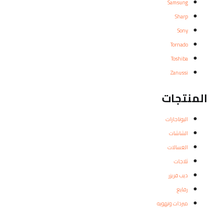
Samsung
Sharp
Sony
Tornado
Toshiba
Zanussi
المنتجات
البوتاجازات
الشاشات
الغسالات
ثلاجات
ديب فريزر
رفايع
مبردات وتهويه