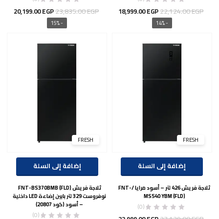
السعر
السعر
السعر
السع
23,835.00
EGP
22,124.00
EGP
20,199.00
EGP
18,999.00
EGP
الأصلي
الحالي
الأصلي
الحال
- 15%
- 14%
هو:
هو:
هو:
هو:
00 EGP.
23,835.00 EGP.
18,999.00 EGP.
22,124.00 EGP.
FRESH
FRESH
إضافة إلى السلة
إضافة إلى السلة
ثلاجة فريش 426 لتر – أسود مرايا /FNT-
ثلاجة فريش FNT-BS370BMB (FLD)
MS540 YBM (FLD)
نوفروست 329 لتر بابين إضاءة LED داخلية
– أسود (كود 20807)
(0)
(0)
السعر
السعر