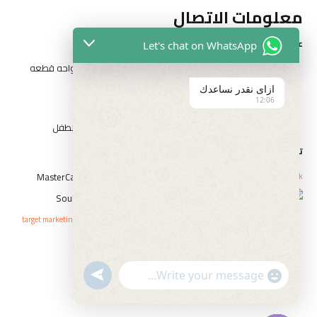
معلومات الاتصال
عناوين الفروع
Let's chat on WhatsApp
المقطم الهضبه الوسطي الحي التاني شارع مدرسه الواحه قطعه
رقم ٣٢٦٢
ازاى نقدر نساعدك
12:06
١٤ شارع السيد الببلاوي ارض شريف عابدين
١ شارع احمد عرابي الوسطي بني سويف بجوار حديقه الطفل
تواصل مع الفارس
Whatsapp
Icon-phone
Facebook
حقوق النشر © elfaresstore 2023 . صمم بواسطة
target marketing agency
سياسة الاستبدال و الاسترجاع
السياسة والخصوصية
undefined
"+chaty_settings.lang.emoji_picker+"
الشروط والأحكام
WhatsApp
Message