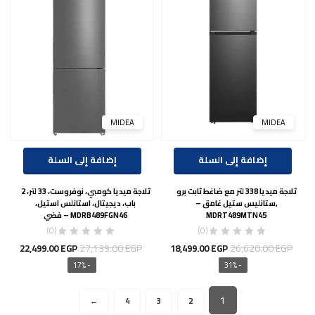
MIDEA
MIDEA
إضافة إلى السلة
إضافة إلى السلة
ثلاجة ميديا ​​338 لتر مع ضاغط ثابت برو
ثلاجة ميديا كومبي، نوفروست، 33 لتر، 2
,ستانليس ستيل غامق –
باب، ديجيتال، استانلس استيل،
MDRT489MTN45
MDRB489FGN46 – فضي
(0)
(0)
السعر
السعر
السعر
السع
27,139.00
EGP
26,620.00
EGP
22,499.00
EGP
18,499.00
EGP
الأصلي
الحالي
الأصلي
الحال
- 17%
- 31%
هو:
هو:
هو:
هو:
00 EGP.
27,139.00 EGP.
18,499.00 EGP.
26,620.00 EGP.
1
→
4
3
2