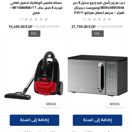
ديب فريزر رأسي ميديا برو ستيل 8 درج
غسالة ملابس اتوماتيك تحميل امامي
MDRU385FEN46 نوفروست ديجيتال
ميديا، 8 كجم، بخار، MF100W80B/TT –
انفرتر – سيلفر (ضمان ميراكو 19111)
فضي
(0)
(0)
السعر
السعر
السعر
السع
18,289.00
EGP
32,803.00
EGP
15,499.00
EGP
27,799.00
EGP
الأصلي
الحالي
الأصلي
الحال
- 15%
- 15%
هو:
هو:
هو:
هو:
00 EGP.
18,289.00 EGP.
27,799.00 EGP.
32,803.00 EGP.
MIDEA
MIDEA
إضافة إلى السلة
إضافة إلى السلة