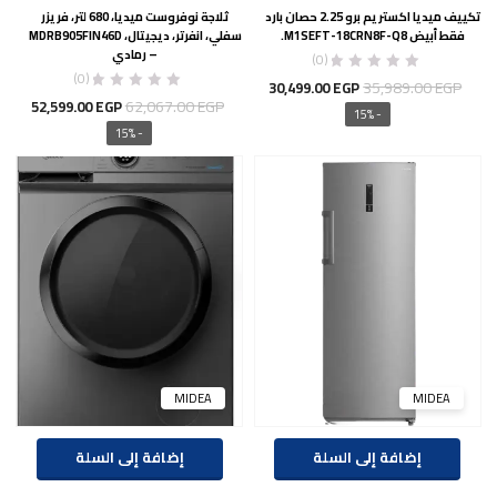
تكييف ميديا اكستريم برو 2.25 حصان بارد
ثلاجة نوفروست ميديا، 680 لتر، فريزر
فقط أبيض M1SEFT-18CRN8F-Q8.
سفلي، انفرتر، ديجيتال، MDRB905FIN46D
– رمادي
(0)
(0)
السعر
السعر
35,989.00
EGP
30,499.00
EGP
السعر
السع
62,067.00
EGP
52,599.00
EGP
الأصلي
الحالي
- 15%
الأصلي
الحال
- 15%
هو:
هو:
هو:
هو:
30,499.00 EGP.
35,989.00 EGP.
00 EGP.
62,067.00 EGP.
MIDEA
MIDEA
إضافة إلى السلة
إضافة إلى السلة