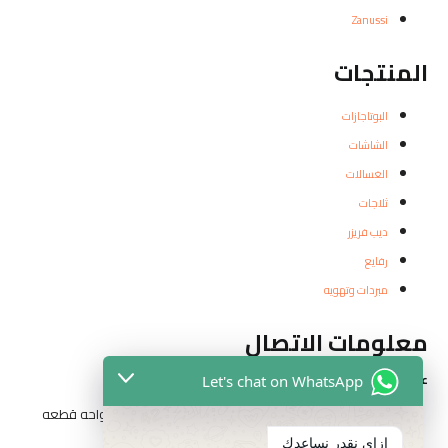
Zanussi
المنتجات
البوتاجازات
الشاشات
الغسالات
ثلاجات
ديب فريزر
رفايع
مبردات وتهويه
معلومات الاتصال
عناوين الفروع
Let's chat on WhatsApp
المقطم الهضبه الوسطي الحي التاني شارع مدرسه الواحه قطعه
رقم ٣٢٦٢
ازاى نقدر نساعدك