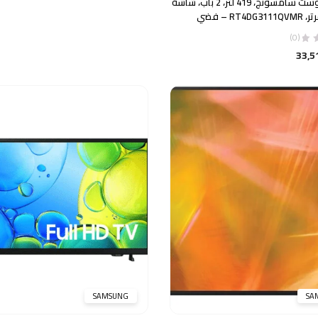
ثلاجة نوفروست سامسونج، 419 لتر، 2 باب، شاشة
هو:
هو:
RT4 – فضي
.00 EGP.
10,619.00 EGP.
(0)
33,5
SAMSUNG
SA