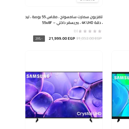
تلفزيون سمارت سامسونج ، مقاس 55 بوصة ، ليد
، دقة 4K UHD ، ببريسفر داخلي – 55u8F
(0)
السعر
السعر
21,999.00
EGP
31,052.00
EGP
- 29%
الأصلي
الحالي
هو:
هو:
21,999.00 EGP.
31,052.00 EGP.