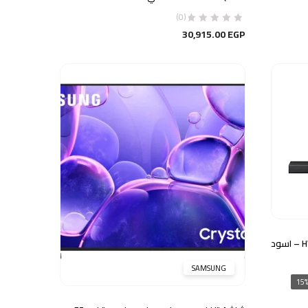
(0)
30,915.00
EGP
SAMSUNG
ر
ي