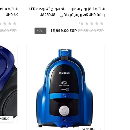
شاشة تلفزيون سمارت سامسونج 43 بوصه LED،
بدقة 4K UHD، بريسيفر داخلي – UA43DU8
UHD 4K
(0)
السعر
السعر
08.00
EGP
15,999.00
EGP
22,881.00
EGP
- 30%
الأصلي
الحالي
هو:
هو:
15,999.00 EGP.
22,881.00 EGP.
MSUNG
SAMSUNG