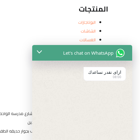
المنتجات
البوتاجازات
الشاشات
الغسالات
ثلاجات
Let's chat on WhatsApp
ديب فريزر
رفايع
ازاى نقدر نساعدك
مبردات وتهويه
08:00
معلومات الاتصال
عناوين الفروع
المقطم الهضبه الوسطي الحي التاني شارع مدرسه الواحه قط
١٤ شارع السيد الببلاوي ارض شريف عابدين
١ شارع احمد عرابي الوسطي بني سويف بجوار حديقه الطفل