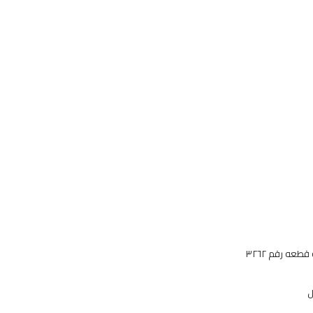
عه رقم ٣٢٦٢