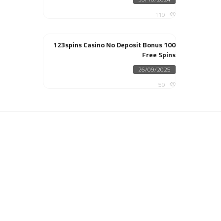
on
119
123spins Casino No Deposit Bonus 100
Free Spins
Posted
26/09/2025
on
59