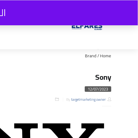
ال
Brand
/
Home
Sony
Posted
12/07/2023
on
targetmarketing.owner
By