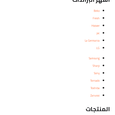
Beko
Fresh
Hoover
jac
La Germania
LG
Samsung
Sharp
Sony
Tornado
Toshiba
Zanussi
المنتجات