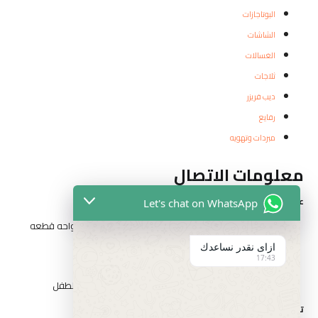
البوتاجازات
الشاشات
الغسالات
ثلاجات
ديب فريزر
رفايع
مبردات وتهويه
معلومات الاتصال
عناوين الفروع
Let's chat on WhatsApp
المقطم الهضبه الوسطي الحي التاني شارع مدرسه الواحه قطعه
رقم ٣٢٦٢
ازاى نقدر نساعدك
17:43
١٤ شارع السيد الببلاوي ارض شريف عابدين
١ شارع احمد عرابي الوسطي بني سويف بجوار حديقه الطفل
تواصل مع الفارس