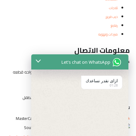
ثلاجات
ديب فريزر
رفايع
مبردات وتهويه
معلومات الاتصال
عناوين الفروع
Let's chat on WhatsApp
المقطم الهضبه الوسطي الحي التاني شارع مدرسه الواحه قطعه
رقم ٣٢٦٢
ازاى نقدر نساعدك
01:28
١٤ شارع السيد الببلاوي ارض شريف عابدين
١ شارع احمد عرابي الوسطي بني سويف بجوار حديقه الطفل
تواصل مع الفارس
Whatsapp
Icon-phone
Facebook