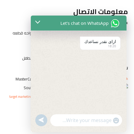
معلومات الاتصال
عناوين الفروع
Let's chat on WhatsApp
المقطم الهضبه الوسطي الحي التاني شارع مدرسه الواحه قطعه
رقم ٣٢٦٢
ازاى نقدر نساعدك
18:20
١٤ شارع السيد الببلاوي ارض شريف عابدين
١ شارع احمد عرابي الوسطي بني سويف بجوار حديقه الطفل
تواصل مع الفارس
Whatsapp
Icon-phone
Facebook
حقوق النشر © elfaresstore 2023 . صمم بواسطة
target marketing agency
سياسة الاستبدال و الاسترجاع
السياسة والخصوصية
undefined
"+chaty_settings.lang.emoji_picker+"
الشروط والأحكام
WhatsApp
Message