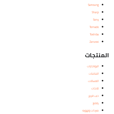
Samsung
Sharp
Sony
Tornado
Toshiba
Zanussi
المنتجات
البوتاجازات
الشاشات
الغسالات
ثلاجات
ديب فريزر
رفايع
مبردات وتهويه