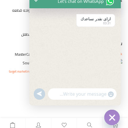
عناوين الفروع
Let's chat on WhatsApp
المقطم الهضبه الوسطي الحي التاني شارع مدرسه الواحه قطعه
رقم ٣٢٦٢
ازاى نقدر نساعدك
03:31
١٤ شارع السيد الببلاوي ارض شريف عابدين
١ شارع احمد عرابي الوسطي بني سويف بجوار حديقه الطفل
تواصل مع الفارس
Whatsapp
Icon-phone
Facebook
حقوق النشر © elfaresstore 2023 . صمم بواسطة
target marketing agency
سياسة الاستبدال و الاسترجاع
السياسة والخصوصية
undefined
"+chaty_settings.lang.emoji_picker+"
الشروط والأحكام
WhatsApp
Message