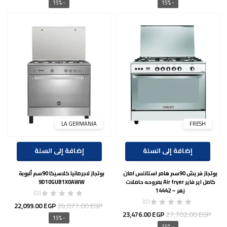
الأصلي
الحالي
الأصلي
الحال
- 15%
- 15%
هو:
هو:
هو:
هو:
00 EGP.
25,487.00 EGP.
20,999.00 EGP.
24,779.00 EGP.
LA GERMANIA
FRESH
إضافة إلى السلة
إضافة إلى السلة
بوتجاز فريش 90سم هامر استانلس امان
بوتجاز لاجرمانيا كلاسيكا 90سم أنبوبة
كامل اير فاير Air fryer بمروحه حاملات
9D10GUB1X0AWW
زهر – 14442
(0)
(0)
السعر
السع
26,077.00
EGP
22,099.00
EGP
السعر
السعر
27,702.00
EGP
23,476.00
EGP
الأصلي
الحال
- 15%
الأصلي
الحالي
- 15%