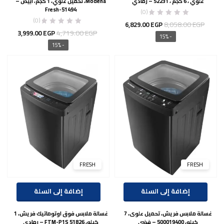
علوي ، 6 كجم ، 52231 – رمادي
Modena، تحميل علوي، 1 كجم، ابيض –
Fresh-51494
(0)
(0)
السعر
السعر
8,058.00
EGP
6,829.00
EGP
السعر
السعر
4,719.00
EGP
3,999.00
EGP
الأصلي
الحالي
- 15%
الأصلي
الحالي
- 15%
هو:
هو:
هو:
هو:
6,829.00 EGP.
8,058.00 EGP.
9.00 EGP.
4,719.00 EGP.
FRESH
FRESH
إضافة إلى السلة
إضافة إلى السلة
غسالة ملابس فريش، تحميل علوى، 7
غسالة ملابس فوق اوتوماتيك فريش، 1
كيلو، 500019400 – فضي
كيلو، 51826 FTM-P1S – رمادي