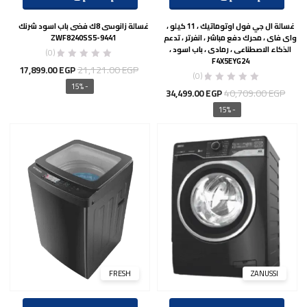
غسالة ال جي فول اوتوماتيك ، 11 كيلو ،
غسالة زانوسى 8ك فضى باب اسود شرنك
واى فاى ، محرك دفع مباشر ، انفرتر ، تدعم
ZWF8240SS5-9441
الذكاء الاصطناعى ، رمادى ، باب اسود ،
(0)
F4X5EYG24
السعر
السع
21,121.00
EGP
17,899.00
EGP
(0)
الأصلي
الحال
- 15%
السعر
السعر
40,709.00
EGP
34,499.00
EGP
هو:
هو:
الأصلي
الحالي
- 15%
00 EGP.
21,121.00 EGP.
هو:
هو:
34,499.00 EGP.
40,709.00 EGP.
FRESH
ZANUSSI