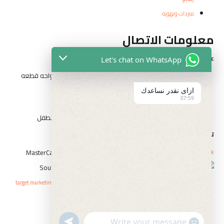
مبردات وتهويه
معلومات الاتصال
عناوين الفروع
Let's chat on WhatsApp
المقطم الهضبه الوسطي الحي التاني شارع مدرسه الواحه قطعه
رقم ٣٢٦٢
ازاى نقدر نساعدك
07:59
١٤ شارع السيد الببلاوي ارض شريف عابدين
١ شارع احمد عرابي الوسطي بني سويف بجوار حديقه الطفل
تواصل مع الفارس
Whatsapp
Icon-phone
Facebook
حقوق النشر © elfaresstore 2023 . صمم بواسطة
target marketing agency
سياسة الاستبدال و الاسترجاع
السياسة والخصوصية
undefined
"+chaty_settings.lang.emoji_picker+"