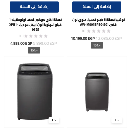
إضافة إلى السلة
إضافة إلى السلة
توشيبا غسالة 8 كيلو تحميل علوي لون
غسالة اكاي حوضين نصف اوتوماتيك 1
فضي AW-M901BPEG(SG)
كيلو اللهلوبة لون ابيض موديل XPB1-
962S
(0)
(0)
السعر
السعر
12,035.00
EGP
10,199.00
EGP
السعر
السعر
5,899.00
EGP
4,999.00
EGP
الأصلي
الحالي
- 15%
الأصلي
الحالي
- 15%
هو:
هو:
هو:
هو:
10,199.00 EGP.
12,035.00 EGP.
9.00 EGP.
5,899.00 EGP.
LG
LG