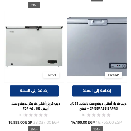
هو:
هو:
الأصلي
الحال
- 29%
13,999.00 EGP.
21,226.00 EGP.
هو:
هو:
00 EGP.
23,363.00 EGP.
FRESH
PASSAP
إضافة إلى السلة
إضافة إلى السلة
ديب فريزر أفقي ديفروست باساب، 33 لتر،
ديب فريزر أفقي فريش ،ديفروست،
CF435PASSISAPRO – فضي
أبيض 183 ، FDF-48
(0)
(0)
السعر
السعر
السعر
السع
23,037.00
EGP
16,755.00
EGP
16,999.00
EGP
14,199.00
EGP
الأصلي
الحالي
الأصلي
الحال
- 26%
- 15%