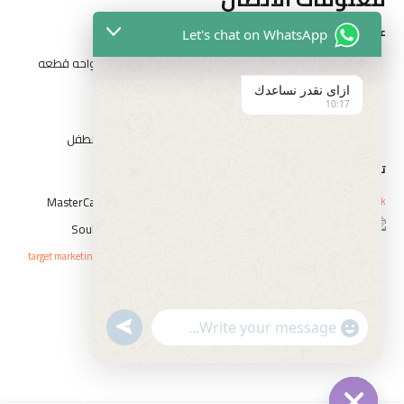
عناوين الفروع
Let's chat on WhatsApp
المقطم الهضبه الوسطي الحي التاني شارع مدرسه الواحه قطعه
رقم ٣٢٦٢
ازاى نقدر نساعدك
10:17
١٤ شارع السيد الببلاوي ارض شريف عابدين
١ شارع احمد عرابي الوسطي بني سويف بجوار حديقه الطفل
تواصل مع الفارس
Whatsapp
Icon-phone
Facebook
حقوق النشر © elfaresstore 2023 . صمم بواسطة
target marketing agency
سياسة الاستبدال و الاسترجاع
السياسة والخصوصية
undefined
"+chaty_settings.lang.emoji_picker+"
الشروط والأحكام
WhatsApp
Message