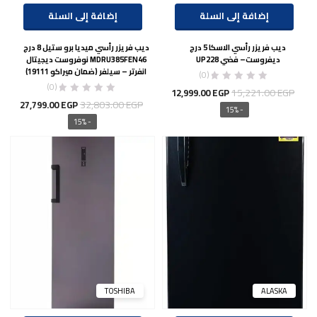
إضافة إلى السلة
إضافة إلى السلة
ديب فريزر رأسي الاسكا 5 درج
ديب فريزر رأسي ميديا برو ستيل 8 درج
ديفروست– فضي UP228
MDRU385FEN46 نوفروست ديجيتال
انفرتر – سيلفر (ضمان ميراكو 19111)
(0)
(0)
السعر
السعر
15,221.00
EGP
12,999.00
EGP
السعر
السع
32,803.00
EGP
27,799.00
EGP
الأصلي
الحالي
- 15%
الأصلي
الحال
- 15%
هو:
هو:
هو:
هو:
12,999.00 EGP.
15,221.00 EGP.
00 EGP.
32,803.00 EGP.
TOSHIBA
ALASKA