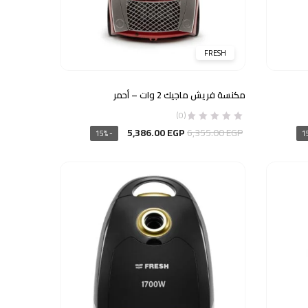
FRESH
مكنسة فريش ماجيك 2 وات – أحمر
(0)
السعر
السعر
5,386.00
EGP
6,355.00
EGP
- 15%
الأصلي
الحالي
هو:
هو:
5,386.00 EGP.
6,355.00 EGP.
4,49