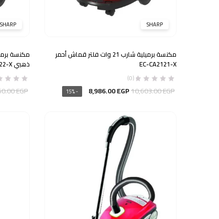
SHARP
SHARP
مكنسة برميلية شارب 21 وات فلتر قماش أحمر
EC-CA2121-X
ذهبي EC-CA2422-X
(0)
السعر
السعر
60.00
EGP
8,986.00
EGP
10,603.00
EGP
- 15%
الأصلي
الحالي
هو:
هو:
8,986.00 EGP.
10,603.00 EGP.