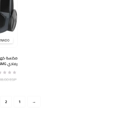
هو:
هو:
5,453.00 EGP.
6,435.00 EGP.
RNADO
رمادي TVC-16MG
08.00
EGP
2
1
←