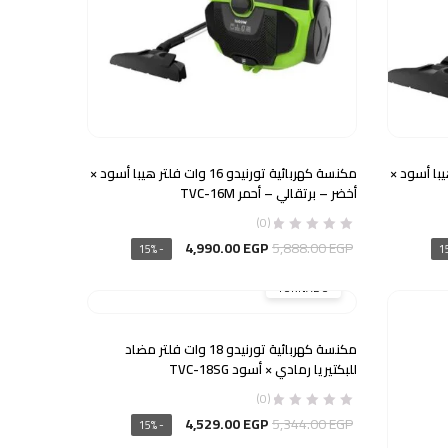
1 وات فلتر هيبا أسود ×
مكنسة كهربائية تورنيدو 16 وات فلتر هيبا أسود ×
أخضر – برتقالي – أحمر TVC-16M
(0)
السعر
السعر
4,990.00
EGP
5,888.00
EGP
- 15%
الأصلي
الحالي
TORNADO
هو:
هو:
4,990.00 EGP.
5,888.00 EGP.
4,84
مكنسة كهربائية تورنيدو 18 وات فلتر مضاد
للبكتيريا رمادي × أسود TVC-18SG
(0)
السعر
السعر
4,529.00
EGP
5,344.00
EGP
- 15%
الأصلي
الحالي