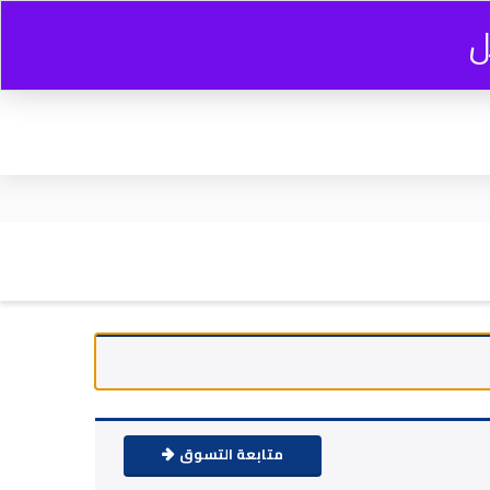
ل
3
22,438.00
EGP
متابعة التسوق