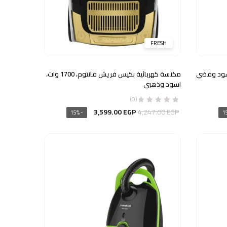
FRESH
يل جاك، 24 وات، اسود وفضي
مكنسة كهربائية بكيس فريش فانتوم، 1700 وات،
اسود وذهبي
(0)
السعر
السعر
3,599.00
EGP
4,247.00
EGP
- 15%
الأصلي
الحالي
هو:
هو:
3,599.00 EGP.
4,247.00 EGP.
3,05