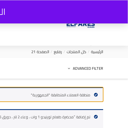
ال
الرئيسية
كل المنتجات
رفايع
الصفحة 21
ADVANCED FILTER
منطقة العملاء المتطابقة "الجمهورية"
تم إضافة “محضرة طعام تورنيدو 1 وات ، وعاء 2 لتر ، دورق 1.5 لتر ،سلفر, أبيض FP-1SG” إلى سلة مشترياتك.