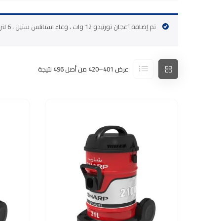
تم إضافة “عجان تورنيدو 12 وات ، وعاء استانلس ستيل ، 6 لتر ، أسود TSM-12PM” إلى سلة مشترياتك.
عرض 401–420 من أصل 496 نتيجة