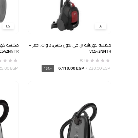
LG
LG
مكنسة كهربائية ال جي بدون كيس، 2 وات، احمر –
C542NNTR
VC542NNTR
(0)
السعر
السعر
25.00
EGP
6,119.00
EGP
7,220.00
EGP
- 15%
الأصلي
الحالي
هو:
هو:
6,119.00 EGP.
7,220.00 EGP.