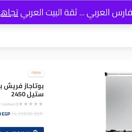
فارس العربي ... ثقة البيت العربي
تجاه
Compare
FRESH
ستيل 2450
customer reviews)
0
(
السعر
0
EGP
14,159.00
EGP
الأصل
هو: