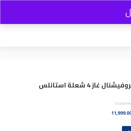
ل
0
0.00
EGP
بوتاجاز فريش بروفيشنال غاز 4 شعلة استانلس
السعر
11,999.0
ي
الحالي
هو: