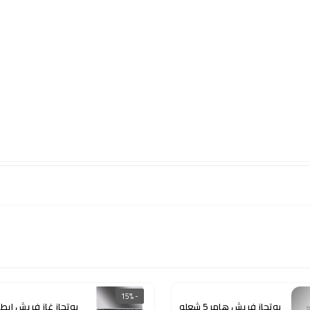
- 15%
بوتجاز فريش هامر 5 شعله
بوتجاز غاز فريش ايطال