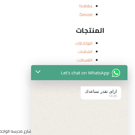
Toshiba
Zanussi
المنتجات
البوتاجازات
الشاشات
الغسالات
ثلاجات
Let's chat on WhatsApp
ديب فريزر
رفايع
ازاى نقدر نساعدك
مبردات وتهويه
14:26
معلومات الاتصال
عناوين الفروع
المقطم الهضبه الوسطي الحي التاني شارع مدرسه الواحه قط