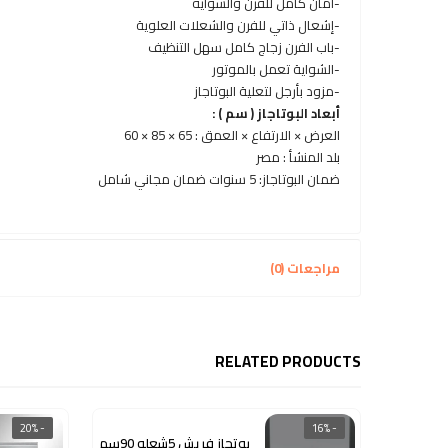
-أمان كامل للفرن والشواية
-إشعال ذاتي للفرن والشعلات العلوية
-باب الفرن زجاج كامل سهل التنظيف
-الشواية تعمل بالموتور
-مزود بأرجل لتعلية البوتاجاز
أبعاد البوتاجاز ( سم ) :
العرض × الارتفاع × العمق : 65 × 85 × 60
بلد المنشأ : مصر
ضمان البوتاجاز: 5 سنوات ضمان مجاني شامل
مراجعات (0)
RELATED PRODUCTS
- 20%
- 16%
بوتجاز فريش 5شعله 90سم