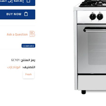
إضافة إلى السل
.00 EGP.
BUY NOW
Ask a Question
COMPARE
رمز المنتج:
GC101
التصنيف:
البوتاجازات
Fresh