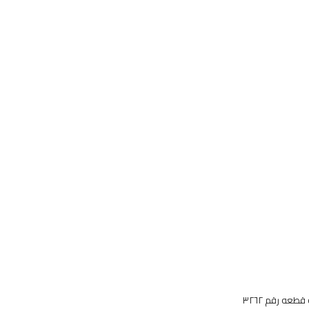
عه رقم ٣٢٦٢