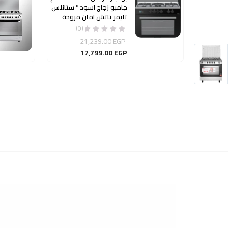
جامبو زجاج اسود * ستانلس
تايمر تاتش امان مروحة
(0)
21,239.00
EGP
17,799.00
EGP