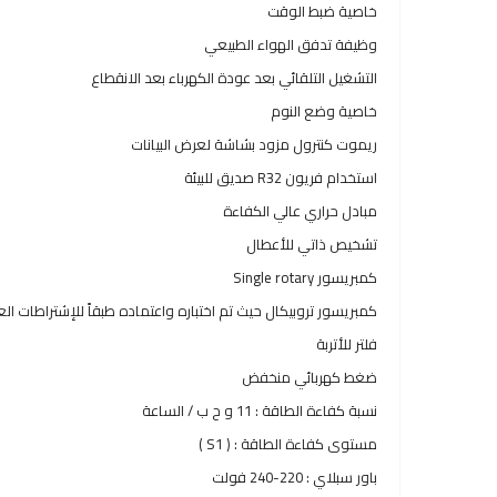
خاصية ضبط الوقت
وظيفة تدفق الهواء الطبيعي
التشغيل التلقائي بعد عودة الكهرباء بعد الانقطاع
خاصية وضع النوم
ريموت كنترول مزود بشاشة لعرض البيانات
استخدام فريون R32 صديق للبيئة
مبادل حراري عالي الكفاءة
تشخيص ذاتي للأعطال
كمبريسور Single rotary
كمبريسور تروبيكال حيث تم اختباره واعتماده طبقاً للإشتراطات العالمية ا
فلتر للأتربة
ضغط كهربائي منخفض
نسبة كفاءة الطاقة : 11 و ح ب / الساعة
مستوى كفاءة الطاقة : ( S1 )
باور سبلاي : 220-240 فولت