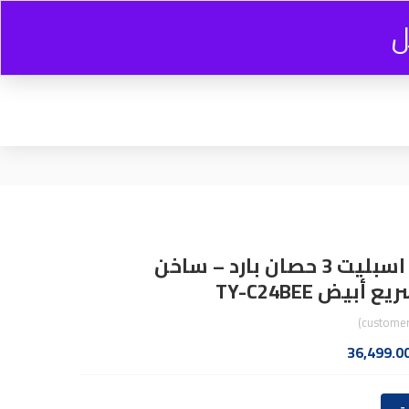
ل
0
0.00
EGP
تكييف تورنيدو اسبليت 3 حصان بارد – ساخن
بيض TY-C24BEE
السعر
36,499.0
ي
الحالي
هو: