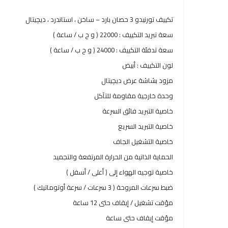
تكييف تورنيدو 3 حصان بارد – ساخن ، استاندرد ، ديچيتال
سعة تبريد التكييف : 22000 ( و ح ب / ساعة )
سعة تدفئة التكييف : 24000 ( و ح ب / ساعة )
لون التكييف : أبيض
مزود بشاشة عرض ديچيتال
وحدة خارجية مقاومة للتآكل
خاصية التبريد فائق السرعة
خاصية التبريد السريع
خاصية التشغيل الجاف
الحماية الذاتية من الحرارة المرتفعة والتجميد
خاصية توجيه الهواء إلى ( أعلى / أسفل )
ضبط سرعات المروحة ( 3 سرعات / سرعة أوتوماتيك )
مؤقت تشغيل / إيقاف حتى 12 ساعة
مؤقت إيقاف حتى ساعة