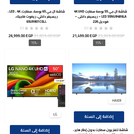
شاشة ال جي 55 بوصة سمارت 4K UHD
شاشة ال جي 65 بوصة، سمارت، LED ، 4K ،
LED 55NU84B6LA – ريسيفر داخلى –
ريسيفر داخلي، ريموت ماجيك،
موديل 226
،65UR801C0LJ
(0)
(0)
السعر
السعر
السعر
السع
31,859.00
EGP
25,369.00
EGP
26,999.00
EGP
21,499.00
EGP
الأصلي
الحالي
الأصلي
الحال
- 15%
- 15%
هو:
هو:
هو:
هو:
00 EGP.
31,859.00 EGP.
21,499.00 EGP.
25,369.00 EGP.
HAIER
LG
إضافة إلى السلة
إضافة إلى السلة
شاشة تلفزيون سمارت بدون إطار هاير ،