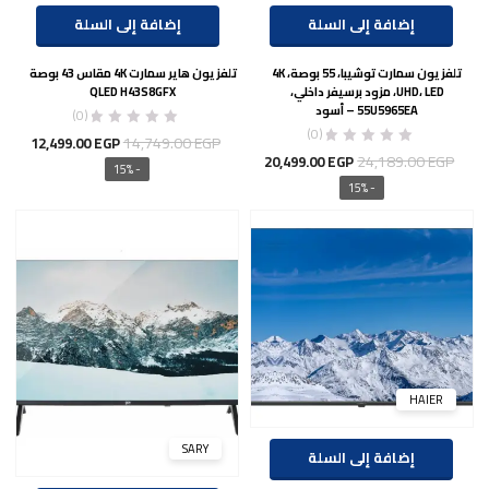
إضافة إلى السلة
إضافة إلى السلة
تلفزيون سمارت توشيبا، 55 بوصة، 4K
تلفزيون هاير سمارت 4K مقاس 43 بوصة
UHD، LED، مزود برسيفر داخلي،
QLED H43S8GFX
55U5965EA – أسود
(0)
(0)
السعر
السع
14,749.00
EGP
12,499.00
EGP
السعر
السعر
24,189.00
EGP
20,499.00
EGP
الأصلي
الحال
- 15%
الأصلي
الحالي
- 15%
هو:
هو:
هو:
هو:
00 EGP.
14,749.00 EGP.
20,499.00 EGP.
24,189.00 EGP.
HAIER
SARY
إضافة إلى السلة