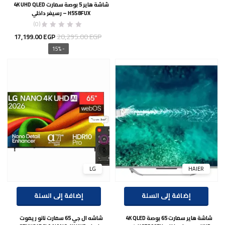
شاشة هاير 5 بوصة سمارت 4K UHD QLED
5,999.00 EGP.
7,079.00 EGP.
H5S8FUX – رسيفر داخلي
(0)
السعر
السع
20,295.00
EGP
17,199.00
EGP
الأصلي
الحال
- 15%
هو:
هو:
00 EGP.
20,295.00 EGP.
LG
HAIER
إضافة إلى السلة
إضافة إلى السلة
شاشة هاير سمارت 65 بوصة 4K QLED
شاشه ال جي 65 سمارت نانو ريموت