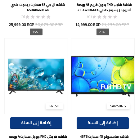
شاشة شارب FHD بدون فريم 43 بوصة
شاشه ال جي 65 سمارت ريموت عادي
أندرويد ريسيفر داخلي 2T-C43DG6EX
65UA846LB 4K
(0)
(0)
السعر
السعر
السعر
السع
30,679.00
EGP
21,239.00
EGP
25,999.00
EGP
14,999.00
EGP
الأصلي
الحالي
الأصلي
الحال
- 15%
- 29%
هو:
هو:
هو:
هو:
00 EGP.
30,679.00 EGP.
14,999.00 EGP.
21,239.00 EGP.
FRESH
SAMSUNG
إضافة إلى السلة
إضافة إلى السلة
شاشه سامسونج 43 سمارت 43F6
شاشه فريش FHD جوجل سمارت 4 بوصه