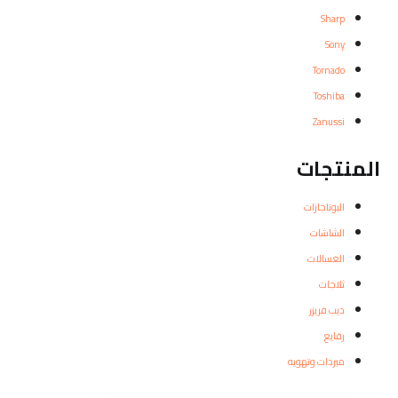
Sharp
Sony
Tornado
Toshiba
Zanussi
المنتجات
البوتاجازات
الشاشات
الغسالات
ثلاجات
ديب فريزر
رفايع
مبردات وتهويه