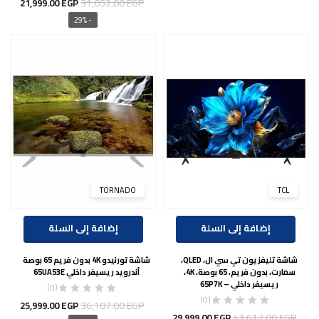
السعر
السع
31,052.00
EGP
21,999.00
EGP
هو:
هو:
الأصلي
الحال
- 29%
24,699.00 EGP.
29,263.00 EGP.
هو:
هو:
00 EGP.
31,052.00 EGP.
TORNADO
TCL
إضافة إلى السلة
إضافة إلى السلة
شاشة تليفزيون تي سي ال، QLED،
شاشة تورنيدو 4K بدون فريم 65 بوصة
سمارت، بدون فريم، 65 بوصة، 4K،
أندرويد ريسيفر داخلي 65UA53E
ريسيفر داخلي – 65P7K
(0)
(0)
السعر
السع
36,107.00
EGP
25,999.00
EGP
السعر
السعر
43,612.00
EGP
29,999.00
EGP