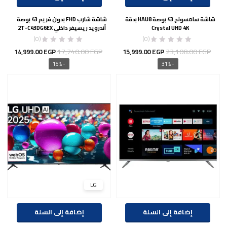
شاشة سامسونج 43 بوصة HAU8 بدقة
شاشة شارب FHD بدون فريم 43 بوصة
Crystal UHD 4K
أندرويد ريسيفر داخلي 2T-C43DG6EX
(0)
(0)
السعر
السعر
السعر
السع
17,740.00
EGP
23,108.00
EGP
14,999.00
EGP
15,999.00
EGP
الأصلي
الحالي
الأصلي
الحال
- 15%
- 31%
هو:
هو:
هو:
هو:
00 EGP.
17,740.00 EGP.
15,999.00 EGP.
23,108.00 EGP.
LG
إضافة إلى السلة
إضافة إلى السلة