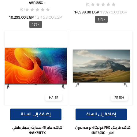
– 4MF435G
(0)
(0)
السعر
السعر
17,470.00
EGP
14,999.00
EGP
السعر
السع
12,153.00
EGP
10,299.00
EGP
الأصلي
الحالي
- 14%
الأصلي
الحال
- 15%
هو:
هو:
هو:
هو:
14,999.00 EGP.
17,470.00 EGP.
00 EGP.
12,153.00 EGP.
HAIER
FRESH
إضافة إلى السلة
إضافة إلى السلة
شاشه فريش FHD كوليتا 4 بوصه بدون
شاشه هاير 43 سمارت رسيفر داخلي
اطار – 4MF423C
H43K75FFX