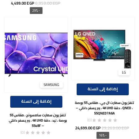
السعر
السعر
6,353.00
EGP
4,499.00
EGP
الأصلي
الحالي
- 29%
هو:
هو:
9.00 EGP.
6,353.00 EGP.
LG
SAMSUNG
إضافة إلى السلة
إضافة إلى السلة
تلفزيون سمارت ال جي ، مقاس 55 بوصة
، QNED ، دقة 4K UHD ، ببريسفر داخلي –
55QNED7A6A
تلفزيون سمارت سامسونج ، مقاس 55
(0)
بوصة ، ليد ، دقة 4K UHD ، ببريسفر داخلي
– 55u8F
السعر
السعر
29,263.00
EGP
24,699.00
EGP
(0)
الأصلي
الحالي
- 16%