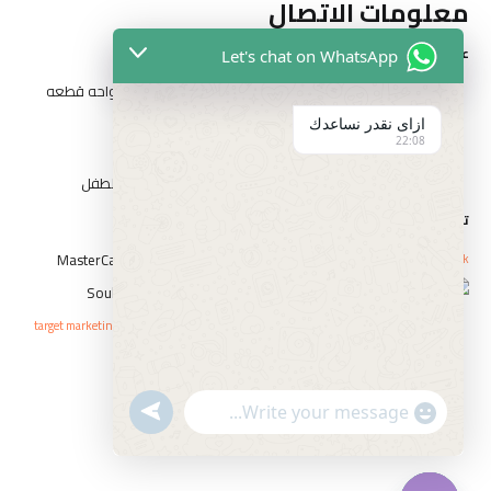
معلومات الاتصال
عناوين الفروع
Let's chat on WhatsApp
المقطم الهضبه الوسطي الحي التاني شارع مدرسه الواحه قطعه
رقم ٣٢٦٢
ازاى نقدر نساعدك
22:08
١٤ شارع السيد الببلاوي ارض شريف عابدين
١ شارع احمد عرابي الوسطي بني سويف بجوار حديقه الطفل
تواصل مع الفارس
Whatsapp
Icon-phone
Facebook
حقوق النشر © elfaresstore 2023 . صمم بواسطة
target marketing agency
سياسة الاستبدال و الاسترجاع
السياسة والخصوصية
undefined
"+chaty_settings.lang.emoji_picker+"
الشروط والأحكام
WhatsApp
Message