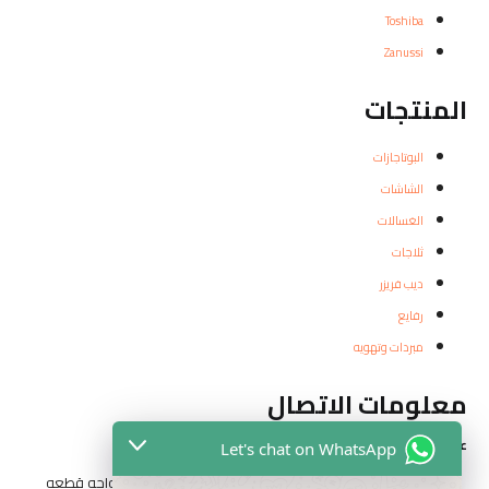
Toshiba
Zanussi
المنتجات
البوتاجازات
الشاشات
الغسالات
ثلاجات
ديب فريزر
رفايع
مبردات وتهويه
معلومات الاتصال
عناوين الفروع
Let's chat on WhatsApp
المقطم الهضبه الوسطي الحي التاني شارع مدرسه الواحه قطعه