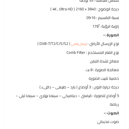
مقاس الشاشة : 55 بوصة
درجة الوضوح : 3840 × 2160 ( 4K , Ultra HD )
نسبة التقسيم : 09:16
زاوية الرؤية : ْ178
الصورة :-
نوع الإرسال الأرضي :
( DVB-T/T2/C/S/S2 )
إرسال رقمي
نوع الفلتر المستخدم : Comb Filter
معالج لشدة التباين
معالجة الصورة : 8 بت
خاصية تثبيت الصورة
درجة حرارة اللون : 3 أوضاع ( بارد – طبيعى – دافىء )
5 أوضاع للصورة : قياسي – ديناميكي – سينما نهاري – سينما ليلي –
رياضة
الصوت :-
صوت محيطي