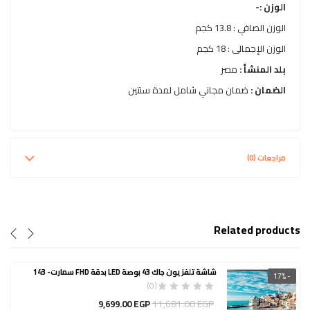
الوزن :-
الوزن الصافي : 13.8 كجم
الوزن الإجمالى : 18 كجم
بلد المنشأ :
مصر
الضمان :
ضمان مجاني شامل لمدة سنتين
مراجعات (0)
Related products
شاشة تلفزيون جاك 43 بوصة LED بدقة FHD سمارت- 143
- 17%
(0)
السعر
11,681.00
EGP
9,699.00
EGP