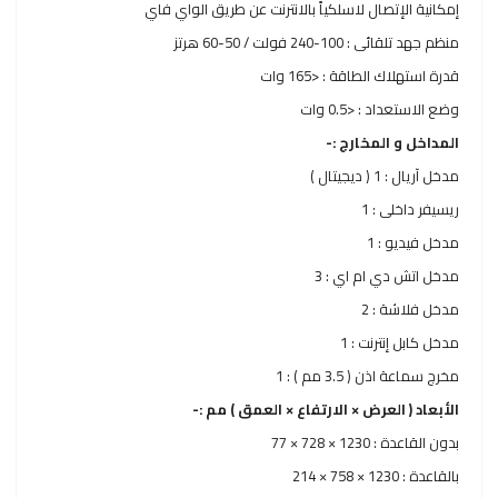
إمكانية الإتصال لاسلكياً بالانترنت عن طريق الواي فاي
منظم جهد تلقائى : 100-240 فولت / 50-60 هرتز
قدرة استهلاك الطاقة : <165 وات
وضع الاستعداد : <0.5 وات
المداخل و المخارج :-
مدخل آريال : 1 ( ديجيتال )
ريسيفر داخلى : 1
مدخل فيديو : 1
مدخل اتش دي ام اي : 3
مدخل فلاشة : 2
مدخل كابل إنترنت : 1
مخرج سماعة اذن ( 3.5 مم ) : 1
الأبعاد ( العرض × الارتفاع × العمق ) مم :-
بدون القاعدة : 1230 × 728 × 77
بالقاعدة : 1230 × 758 × 214