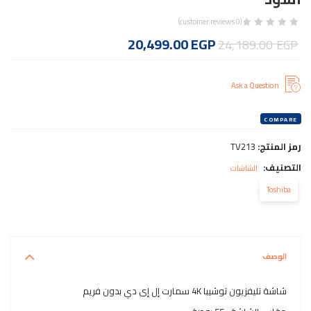
customer reviews)
0
(
السعر
السعر
20,499.00
EGP
24,189.00
EGP
الأصلي
الحالي
هو:
هو:
Ask a Question
20,499.00 EGP.
24,189.00 EGP.
COMPARE
رمز المنتج:
TV213
التصنيف:
الشاشات
Toshiba
الوصف
شاشة تليفزيون توشيبا 4K سمارت إل إى دي بدون فريم