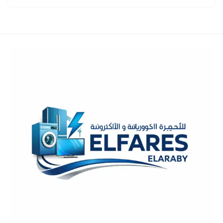
هو:
13,238.00 EGP.