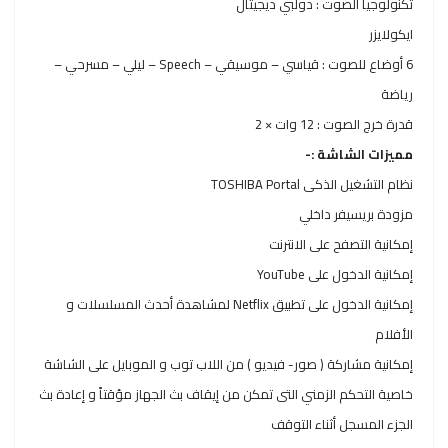
تكنولوجيا الصوت : دولبي ديجيتال
ايكولايزر
6 أوضاع للصوت : قياسي – موسيقي – Speech – ليلي – مسرحي –
رياضة
قدرة خرج الصوت : 12 وات × 2
مميزات الشاشة :-
نظام التشغيل الذكى TOSHIBA Portal
مزودة بريسيفر داخلي
إمكانية التصفح على الانترنت
إمكانية الدخول على YouTube
إمكانية الدخول على تطبيق Netflix لمشاهدة أحدث المسلسلات و
الأفلام
إمكانية مشاركة ( صور- فيديو ) من اللاب توب و الموبايل على الشاشة
خاصية التحكم الزمني التى تمكن من إيقاف بث الجهاز مؤقتاً و إعادة بث
الجزء المسجل أثناء التوقف