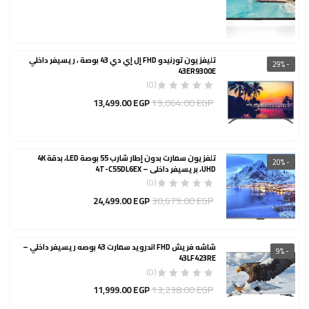
الأصلي
هو:
11,681.00 EGP.
تليفزيون تورنيدو FHD إل إي دي 43 بوصة ، ريسيفر داخلي
- 29%
43ER9300E
(0)
السعر
19,064.00
EGP
13,499.00
EGP
الأصلي
هو:
19,064.00 EGP.
تلفزيون سمارت بدون إطار شارب 55 بوصة LED، بدقة 4K
- 20%
UHD، بريسيفر داخلي – 4T-C55DL6EX
(0)
السعر
30,679.00
EGP
24,499.00
EGP
الأصلي
هو:
30,679.00 EGP.
شاشه فريش FHD اندرويد سمارت 43 بوصه ريسيفر داخلي –
- 9%
43LF423RE
(0)
السعر
13,238.00
EGP
11,999.00
EGP
الأصلي