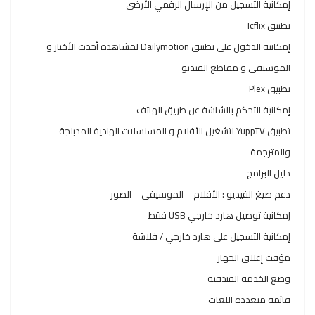
إمكانية التسجيل من الإرسال الرقمي الأرضي
تطبيق Icflix
إمكانية الدخول على تطبيق Dailymotion لمشاهدة أحدث الأخبار و
الموسيقي و مقاطع الفيديو
تطبيق Plex
إمكانية التحكم بالشاشة عن طريق الهاتف
تطبيق YuppTV لتشغيل الأفلام و المسلسلات الهندية المدبلجة
والمترجمة
دليل البرامج
دعم صيغ الفيديو : الأفلام – الموسيقى – الصور
إمكانية توصيل هارد خارجي USB فقط
إمكانية التسجيل على هارد خارجي / فلاشة
مؤقت إغلاق الجهاز
وضع الخدمة الفندقية
قائمة متعددة اللغات