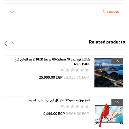
مراجعات (0)
Related products
شاشة تورنيدو 4K سمارت 65 بوصة DLED تدعم الواي فاي
- 33%
65US1500E
(0)
السعر
السعر
38,923.00
EGP
25,999.00
EGP
الأصلي
الحالي
هو:
هو:
25,999.00 EGP.
38,923.00 EGP.
تلفزيون هوهو 32 انش ال اي دي عادي اسود
- 15%
(0)
السعر
السعر
5,309.00
EGP
4,499.00
EGP
الأصلي
الحالي
هو:
هو: