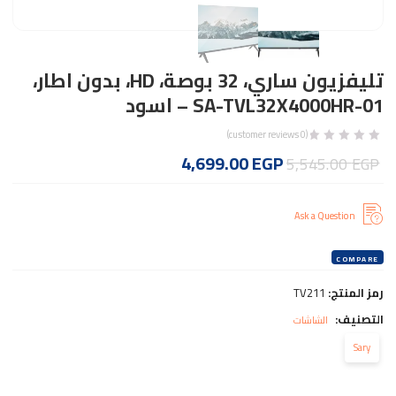
تليفزيون ساري، 32 بوصة، HD، بدون اطار،
SA-TVL32X4000HR-01 – اسود
customer reviews)
0
(
السعر
السعر
4,699.00
EGP
5,545.00
EGP
الأصلي
الحالي
هو:
هو:
Ask a Question
4,699.00 EGP.
5,545.00 EGP.
COMPARE
رمز المنتج:
TV211
التصنيف:
الشاشات
Sary