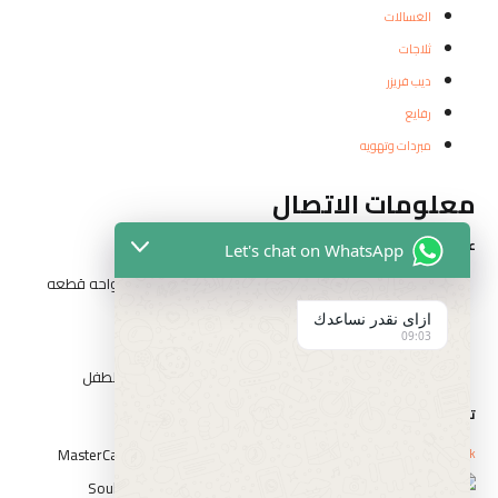
الغسالات
ثلاجات
ديب فريزر
رفايع
مبردات وتهويه
معلومات الاتصال
عناوين الفروع
Let's chat on WhatsApp
المقطم الهضبه الوسطي الحي التاني شارع مدرسه الواحه قطعه
رقم ٣٢٦٢
ازاى نقدر نساعدك
09:03
١٤ شارع السيد الببلاوي ارض شريف عابدين
١ شارع احمد عرابي الوسطي بني سويف بجوار حديقه الطفل
تواصل مع الفارس
Whatsapp
Icon-phone
Facebook