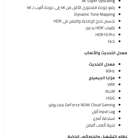
4K Super Upscaling
رفع جودة المحتوى الأقل من 4K إلى جودة أقرب لـ 4K
Dynamic Tone Mapping
تحسين تدرج الإضاءة والتباين في HDR
تقنيات HDR يدعم:
HDR10 Pro
HLG
معدل التحديث والألعاب
معدل التحديث
60Hz
مزايا الجيمينج
VRR
ALLM
HGiG
GeForce NOW Cloud Gaming مما يوفر:
Input Lag أقل
استجابة أسرع
تجربة ألعاب أفضل
نظام التشغيل والخصائص الذكية