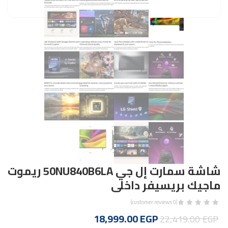
شاشة سمارت إل جي 50NU840B6LA ريموت
ماجيك بريسيفر داخلى
customer reviews)
0
(
السعر
السعر
18,999.00
EGP
22,419.00
EGP