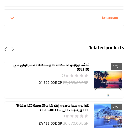
مراجعات (0)
Related products
شاشة تورنيدو 4K سمارت 58 بوصة DLED تدعم الواي فاي
- 14%
58US15E
(0)
السعر
25,133.00
EGP
21,499.00
EGP
الأصلي
هو:
25,133.00 EGP.
تلفزيون سمارت بدون إطار شارب 55 بوصة LED، بدقة 4K
- 20%
UHD، بريسيفر داخلي – 4T-C55DL6EX
(0)
السعر
30,679.00
EGP
24,499.00
EGP