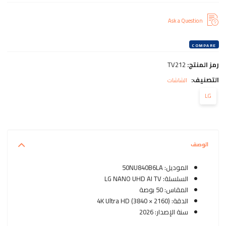
الأصلي
الحالي
هو:
هو:
Ask a Question
18,999.00 EGP.
22,419.00 EGP.
COMPARE
رمز المنتج:
TV212
التصنيف:
الشاشات
LG
الوصف
الموديل: 50NU840B6LA
السلسلة: LG NANO UHD AI TV
المقاس: 50 بوصة
الدقة: 4K Ultra HD (3840 × 2160)
سنة الإصدار: 2026