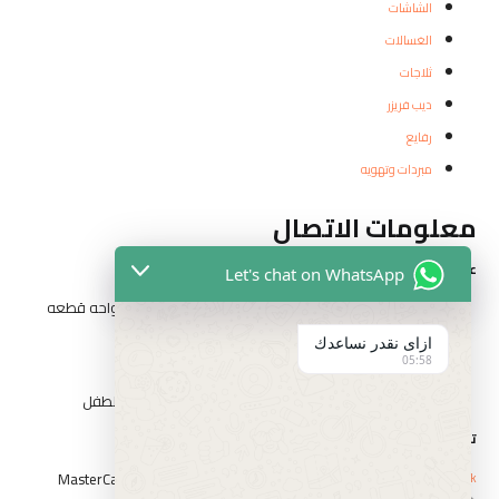
الشاشات
الغسالات
ثلاجات
ديب فريزر
رفايع
مبردات وتهويه
معلومات الاتصال
عناوين الفروع
Let's chat on WhatsApp
المقطم الهضبه الوسطي الحي التاني شارع مدرسه الواحه قطعه
رقم ٣٢٦٢
ازاى نقدر نساعدك
05:58
١٤ شارع السيد الببلاوي ارض شريف عابدين
١ شارع احمد عرابي الوسطي بني سويف بجوار حديقه الطفل
تواصل مع الفارس
Whatsapp
Icon-phone
Facebook